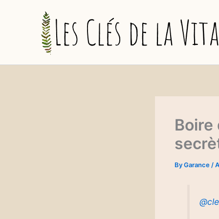
Skip
to
content
Boire 
secrèt
By
Garance
/
A
@cle