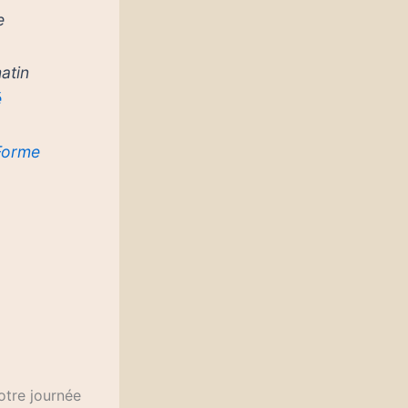
e
atin
é
Forme
otre journée