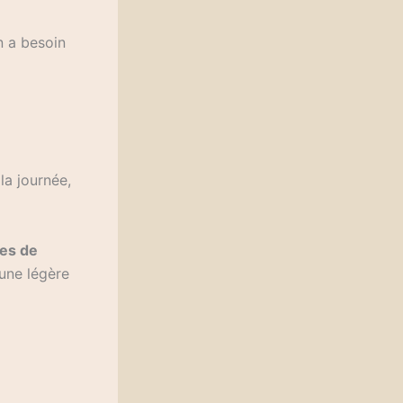
n a besoin
la journée,
es de
 une légère