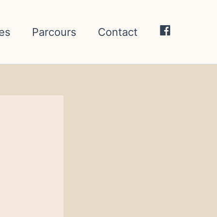
res
Parcours
Contact
F
a
c
e
b
o
o
k